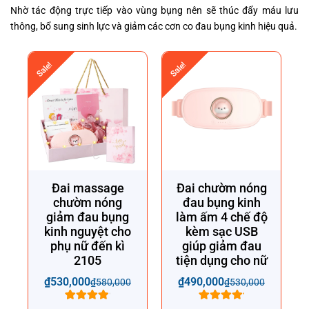
Nhờ tác động trực tiếp vào vùng bụng nên sẽ thúc đẩy máu lưu
thông, bổ sung sinh lực và giảm các cơn co đau bụng kinh hiệu quả.
Sale!
Sale!
Đai massage
Đai chườm nóng
chườm nóng
đau bụng kinh
giảm đau bụng
làm ấm 4 chế độ
kinh nguyệt cho
kèm sạc USB
phụ nữ đến kì
giúp giảm đau
2105
tiện dụng cho nữ
₫
530,000
₫
490,000
₫
580,000
₫
530,000
5
4.80
trên
8
5.00
trên