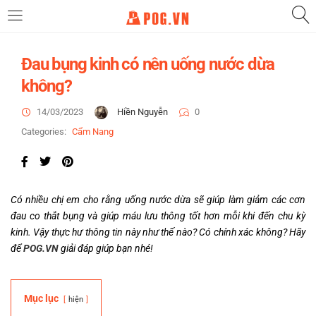
LOGIN
Đau bụng kinh có nên uống nước dừa
không?
Enter your username and password to login.
14/03/2023
Hiền Nguyễn
0
Categories:
Cẩm Nang
Remember me
Có nhiều chị em cho rằng uống nước dừa sẽ giúp làm giảm các cơn
đau co thắt bụng và giúp máu lưu thông tốt hơn mỗi khi đến chu kỳ
kinh. Vậy thực hư thông tin này như thế nào? Có chính xác không? Hãy
Login
để
POG.VN
giải đáp giúp bạn nhé!
Lost password?
Mục lục
hiện