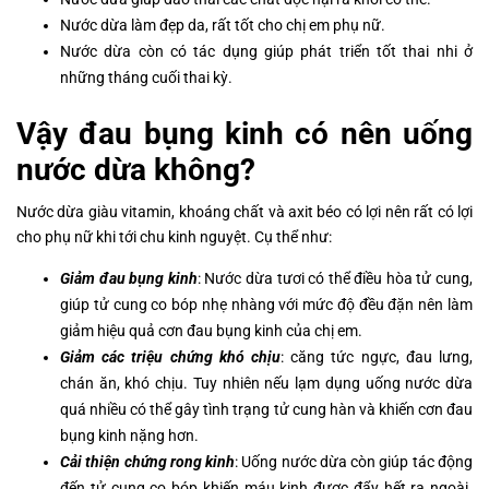
Nước dừa làm đẹp da, rất tốt cho chị em phụ nữ.
Nước dừa còn có tác dụng giúp phát triển tốt thai nhi ở
những tháng cuối thai kỳ.
Vậy đau bụng kinh có nên uống
nước dừa không?
Nước dừa giàu vitamin, khoáng chất và axit béo có lợi nên rất có lợi
cho phụ nữ khi tới chu kinh nguyệt. Cụ thể như:
Giảm đau bụng kinh
: Nước dừa tươi có thể điều hòa tử cung,
giúp tử cung co bóp nhẹ nhàng với mức độ đều đặn nên làm
giảm hiệu quả cơn đau bụng kinh của chị em.
Giảm các triệu chứng khó chịu
: căng tức ngực, đau lưng,
chán ăn, khó chịu. Tuy nhiên nếu lạm dụng uống nước dừa
quá nhiều có thể gây tình trạng tử cung hàn và khiến cơn đau
bụng kinh nặng hơn.
Cải thiện chứng rong kinh
: Uống nước dừa còn giúp tác động
đến tử cung co bóp khiến máu kinh được đẩy hết ra ngoài.