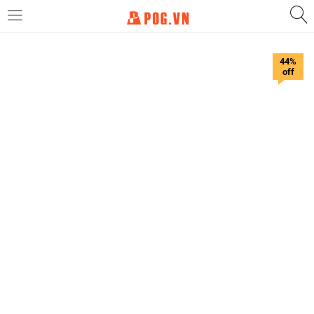
LOGIN
44%
off
Enter your username and password to login.
Remember me
Login
Lost password?