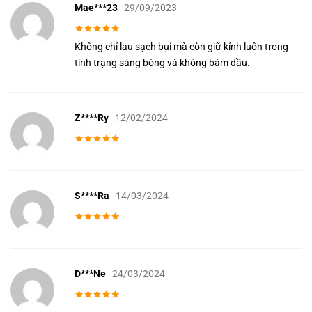
Mae***23
29/09/2023
Được xếp
Không chỉ lau sạch bụi mà còn giữ kính luôn trong
hạng
5
5
sao
tình trạng sáng bóng và không bám dầu.
Z****ry
12/02/2024
Được xếp
hạng
5
5
sao
S****ra
14/03/2024
Được xếp
hạng
5
5
Công dụng “2 trong 1”
sao
Khăn giấy ướt Nano POG.VN giải quyết cùng lúc 2 vấn đề:
D***ne
24/03/2024
Làm sạch vết bẩn:
Loại bỏ bụi, dấu vân tay, vệt dầu mỡ bám
Được xếp