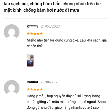
lau sạch bụi, chống bám bẩn, chống nhờn trên bề
mặt kính, chống bám hơi nước đi mưa
K*****3
24/06/2023
Được xếp
Miếng nhỏ tiện lợi, dùng cũng oke. Lau khá sạch, giá
hạng
5
5
sao
rẻ nên thử
Connor
28/06/2023
Được xếp
Hàng y mẫu, hộp nguyên đầy đủ số lượng, hàng
hạng
5
5
sao
chuẩn giống với mẫu mình từng mua ở ngoài..Shop
đóng gói chu đáo, giao hàng nhanh, vote 5 sao