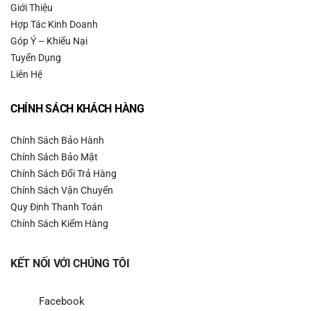
Giới Thiệu
#giaylaukinh #khanlaukinh #chongbamnuoc #chonghoinuoc
Hợp Tác Kinh Doanh
#chongbambui #baovemat #hangnoidiatrungquoc #kinhmat
Góp Ý – Khiếu Nại
#kinhcan #kinhram #chongsuongmu #chongnuoc #pogvn
Tuyển Dụng
Liên Hệ
CHÍNH SÁCH KHÁCH HÀNG
Chính Sách Bảo Hành
Chính Sách Bảo Mật
Chính Sách Đổi Trả Hàng
Chính Sách Vận Chuyển
Quy Định Thanh Toán
Chính Sách Kiểm Hàng
KẾT NỐI VỚI CHÚNG TÔI
Facebook