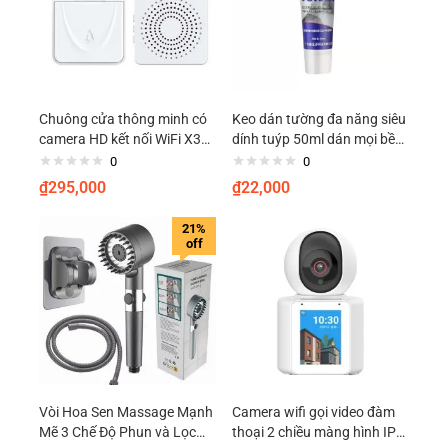
Chuông cửa thông minh có
Keo dán tường đa năng siêu
camera HD kết nối WiFi X3
dính tuýp 50ml dán mọi bề
hỗ trợ tầm nhình ban đêm
mặt các đồ nội thất chống
0
0
đổi giọng nói
thấm nước
₫
295,000
₫
22,000
21%
off
Vòi Hoa Sen Massage Mạnh
Camera wifi gọi video đàm
Mẽ 3 Chế Độ Phun và Lọc
thoại 2 chiều màng hình IPS