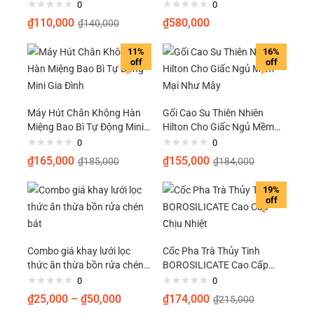
Nước
2.8 inch xoay 360° cảnh báo
0
0
chống trộm theo dõi chuyển
₫
110,000
₫
580,000
₫
140,000
động
11%
16%
off
off
Máy Hút Chân Không Hàn
Gối Cao Su Thiên Nhiên
Miệng Bao Bì Tự Động Mini
Hilton Cho Giấc Ngủ Mềm
Gia Đình
Mại Như Mây
0
0
₫
165,000
₫
155,000
₫
185,000
₫
184,000
Thông số sản phẩm
19%
off
Loại sản phẩm:
Khăn giấy ướt tẩm dung dịch Nano
(Disposable Nano Wipes).
Quy cách:
Đóng gói từng miếng riêng biệt.
Combo giá khay lưới lọc
Cốc Pha Trà Thủy Tinh
Đóng gói:
Hộp số lượng 100 miếng.
thức ăn thừa bồn rửa chén
BOROSILICATE Cao Cấp
Chất liệu:
Giấy lụa mềm dai, không để lại xơ vải.
bát
Chịu Nhiệt
0
0
Phạm vi sử dụng:
Kính cận, kính râm, kính bơi, kính mũ bảo
₫
25,000
–
₫
50,000
₫
174,000
₫
215,000
hiểm, màn hình smartphone, ống kính camera.