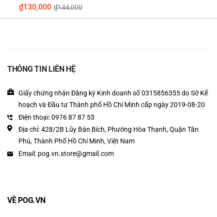
₫
130,000
₫
144,000
Thông số
THÔNG TIN LIÊN HỆ
Cam kết an toàn tuyệt đối cho mắt kính của bạn
Giấy chứng nhận Đăng ký Kinh doanh số 0315856355 do Sở Kế
Tại POG.VN, chúng tôi hiểu chiếc kính là tài sản quan trọng. Dung
hoạch và Đầu tư Thành phố Hồ Chí Minh cấp ngày 2019-08-20
dịch Nano tẩm trong khăn ướt được điều chế với công thức
pH
Điện thoại: 0976 87 87 53
trung tính
, hoàn toàn KHÔNG chứa chất tẩy rửa mạnh (như
Amoniac) gây hại bề mặt.
Địa chỉ: 428/2B Lũy Bán Bích, Phường Hòa Thạnh, Quận Tân
Phú, Thành Phố Hồ Chí Minh, Việt Nam
Sản phẩm đã được kiểm nghiệm thực tế,
an toàn 100%
với các loại
Email: pog.vn.store@gmail.com
tròng kính thương hiệu lớn có lớp phủ váng dầu như:
Essilor
(Crizal)
,
Chemi
,
Hoya
,
tròng đổi màu và tròng chống ánh sáng
xanh
.
VỀ POG.VN
Thành phần hoạt tính:
Nano Polymer (tạo màng phủ), Surfactant (làm
sạch), Ethanol (bay hơi nhanh), Nước cất tinh khiết.