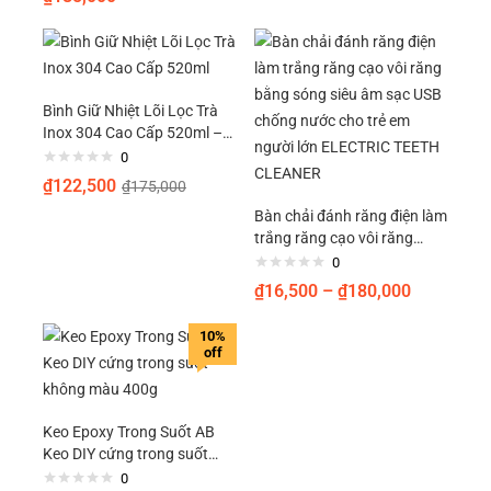
hạng
5.00
5
giày…
sao
Bình Giữ Nhiệt Lõi Lọc Trà
Inox 304 Cao Cấp 520ml –
Giữ Nhiệt Lâu, Thiết Kế Hiện
0
Đại
₫
122,500
₫
175,000
Bàn chải đánh răng điện làm
trắng răng cạo vôi răng
bằng sóng siêu âm sạc USB
0
chống nước cho trẻ em
₫
16,500
–
₫
180,000
người lớn ELECTRIC TEETH
CLEANER
10%
off
Keo Epoxy Trong Suốt AB
Keo DIY cứng trong suốt
không màu 400g
0