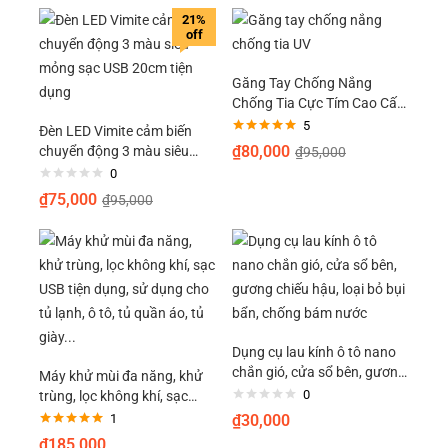
21%
off
Găng Tay Chống Nắng
Chống Tia Cực Tím Cao Cấp
Chuẩn UPF50+
5
Đèn LED Vimite cảm biến
Được xếp
₫
80,000
chuyển động 3 màu siêu
₫
95,000
hạng
5.00
5
mỏng sạc USB 20cm tiện
sao
0
dụng
₫
75,000
₫
95,000
Dụng cụ lau kính ô tô nano
chắn gió, cửa sổ bên, gương
Máy khử mùi đa năng, khử
chiếu hậu, loại bỏ bụi bẩn,
0
trùng, lọc không khí, sạc
chống bám nước
USB tiện dụng, sử dụng cho
1
₫
30,000
tủ lạnh, ô tô, tủ quần áo, tủ
Được xếp
₫
185,000