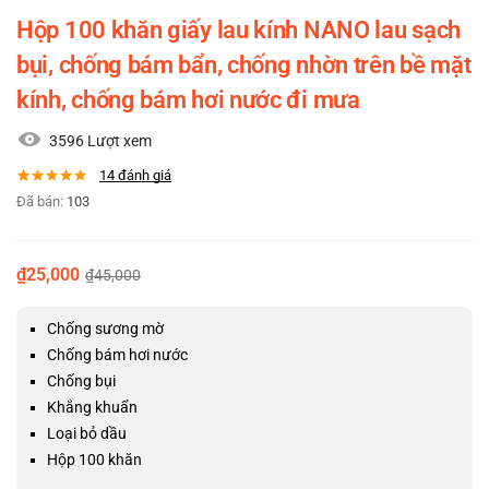
Hộp 100 khăn giấy lau kính NANO lau sạch
bụi, chống bám bẩn, chống nhờn trên bề mặt
kính, chống bám hơi nước đi mưa
3596 Lượt xem
14
đánh giá
5.00
14
trên 5
Đã bán:
103
dựa trên
đánh giá
₫
25,000
₫
45,000
Chống sương mờ
Chống bám hơi nước
Chống bụi
Khắng khuẩn
Loại bỏ dầu
Hộp 100 khăn