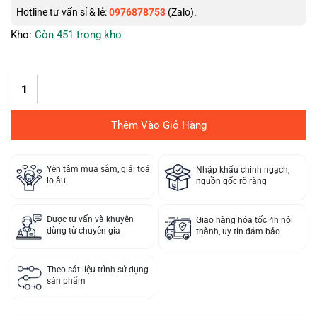
Hotline tư vấn sỉ & lẻ:
0976878753
(Zalo).
Kho:
Còn 451 trong kho
Thêm Vào Giỏ Hàng
Yên tâm mua sắm, giải toả
Nhập khẩu chính ngạch,
lo âu
nguồn gốc rõ ràng
Được tư vấn và khuyên
Giao hàng hỏa tốc 4h nội
dùng từ chuyên gia
thành, uy tín đảm bảo
Theo sát liệu trình sử dụng
sản phẩm