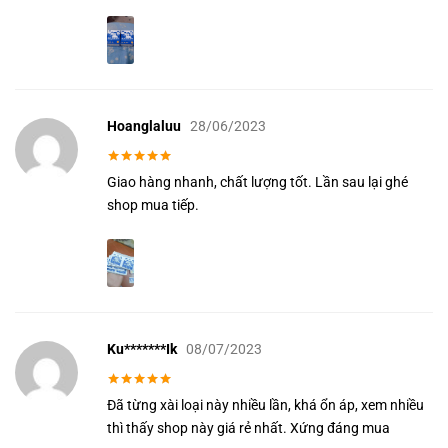
Hoanglaluu
28/06/2023
Được xếp
Giao hàng nhanh, chất lượng tốt. Lần sau lại ghé
hạng
5
5
sao
shop mua tiếp.
Ku*******ik
08/07/2023
Được xếp
Đã từng xài loại này nhiều lần, khá ổn áp, xem nhiều
hạng
5
5
sao
thì thấy shop này giá rẻ nhất. Xứng đáng mua