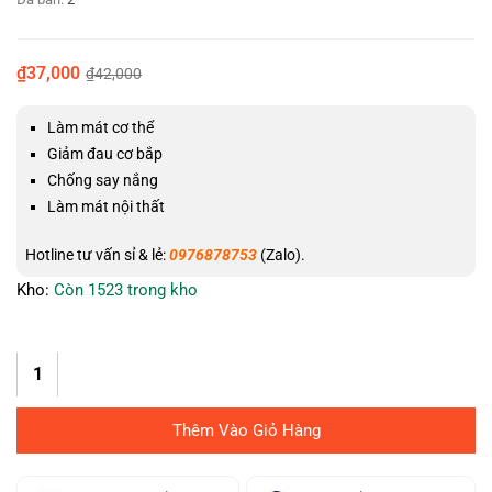
₫
37,000
₫
42,000
Làm mát cơ thể
Giảm đau cơ bắp
Chống say nắng
Làm mát nội thất
Hotline tư vấn sỉ & lẻ:
0976878753
(Zalo).
Kho:
Còn 1523 trong kho
Thêm Vào Giỏ Hàng