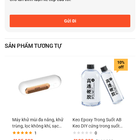
SẢN PHẨM TƯƠNG TỰ
10%
off
Máy khử mùi đa năng, khử
Keo Epoxy Trong Suốt AB
trùng, lọc không khí, sạc
Keo DIY cứng trong suốt
USB tiện dụng, sử dụng cho
không màu 400g
1
0
tủ lạnh, ô tô, tủ quần áo, tủ
Được xếp