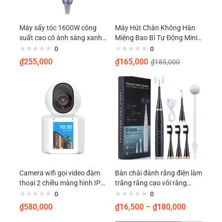
Máy sấy tóc 1600W công
Máy Hút Chân Không Hàn
suất cao có ánh sáng xanh
Miệng Bao Bì Tự Động Mini
V8 INGERPAER
Gia Đình
0
0
₫
255,000
₫
165,000
₫
185,000
Camera wifi gọi video đàm
Bàn chải đánh răng điện làm
thoại 2 chiều màng hình IPS
trắng răng cạo vôi răng
2.8 inch xoay 360° cảnh báo
bằng sóng siêu âm sạc USB
0
0
chống trộm theo dõi chuyển
chống nước cho trẻ em
₫
580,000
₫
16,500
–
₫
180,000
động
người lớn ELECTRIC TEETH