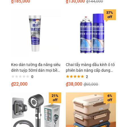
₫
185,000
₫
130,000
₫
144,000
hạng
5.00
5
giày…
sao
37%
off
Keo dán tường đa năng siêu
Chai tẩy màng dầu kính ô tô
dính tuýp 50ml dán mọi bề
phiên bản nâng cấp dung
mặt các đồ nội thất chống
tích lớn, lau sạch mạnh mẽ,
0
2
thấm nước
tẩy vết bẩn và màng dầu
Được xếp
₫
22,000
₫
38,000
₫
60,000
hạng
5.00
5
trên kính chắn gió trước
sao
21%
6%
off
off