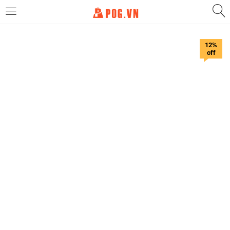
LOGIN
12%
off
Enter your username and password to login.
Remember me
Login
Lost password?