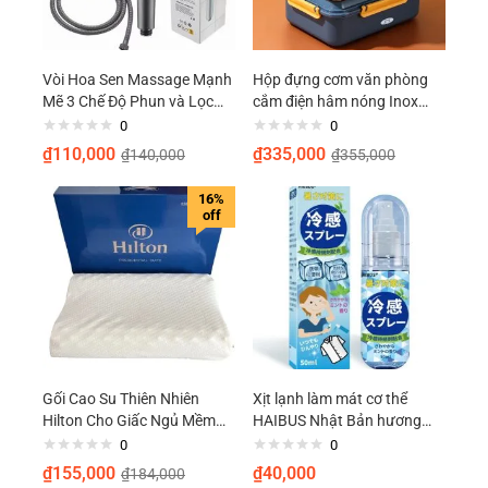
Vòi Hoa Sen Massage Mạnh
Hộp đựng cơm văn phòng
Mẽ 3 Chế Độ Phun và Lọc
cắm điện hâm nóng Inox
Nước
không rỉ
0
0
₫
110,000
₫
335,000
₫
140,000
₫
355,000
16%
off
Gối Cao Su Thiên Nhiên
Xịt lạnh làm mát cơ thể
Hilton Cho Giấc Ngủ Mềm
HAIBUS Nhật Bản hương
Mại Như Mây
bạc hà mát lạnh 50ml
0
0
₫
155,000
₫
40,000
₫
184,000