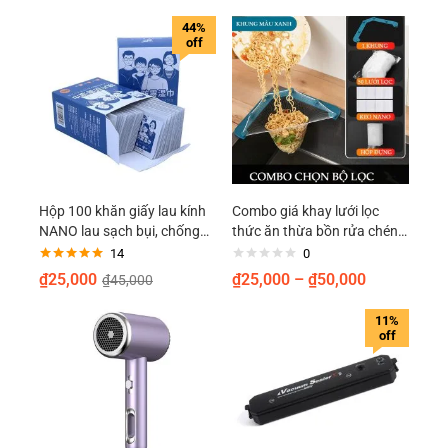
44%
off
Hộp 100 khăn giấy lau kính
Combo giá khay lưới lọc
NANO lau sạch bụi, chống
thức ăn thừa bồn rửa chén
bám bẩn, chống nhờn trên
bát
14
0
bề mặt kính, chống bám hơi
Được xếp
₫
25,000
₫
25,000
–
₫
50,000
₫
45,000
hạng
5.00
5
nước đi mưa
sao
11%
off