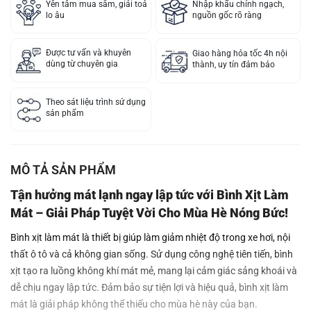
Yên tâm mua sắm, giải toả
Nhập khẩu chính ngạch,
lo âu
nguồn gốc rõ ràng
Được tư vấn và khuyên
Giao hàng hỏa tốc 4h nội
dùng từ chuyên gia
thành, uy tín đảm bảo
Theo sát liệu trình sử dụng
sản phẩm
MÔ TẢ SẢN PHẨM
Tận hưởng mát lạnh ngay lập tức với Bình Xịt Làm
Mát – Giải Pháp Tuyệt Vời Cho Mùa Hè Nóng Bức!
Bình xịt làm mát là thiết bị giúp làm giảm nhiệt độ trong xe hơi, nội
thất ô tô và cả không gian sống. Sử dụng công nghệ tiên tiến, bình
xịt tạo ra luồng không khí mát mẻ, mang lại cảm giác sảng khoái và
dễ chịu ngay lập tức. Đảm bảo sự tiện lợi và hiệu quả, bình xịt làm
mát là giải pháp không thể thiếu cho mùa hè này của bạn.