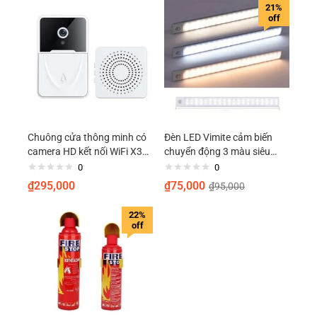
CLEANER
21%
off
Chuông cửa thông minh có
Đèn LED Vimite cảm biến
camera HD kết nối WiFi X3
chuyển động 3 màu siêu
hỗ trợ tầm nhình ban đêm
mỏng sạc USB 20cm tiện
0
0
đổi giọng nói
dụng
₫
295,000
₫
75,000
₫
95,000
22%
off