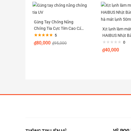
Găng Tay Chống Nắng
Chống Tia Cực Tím Cao Cấp
Xịt lạnh làm mát
Chuẩn UPF50+
5
HAIBUS Nhật Bả
Được xếp
hà mát lạnh 50
₫
80,000
0
₫
95,000
hạng
5.00
5
sao
₫
40,000
VỀ POG