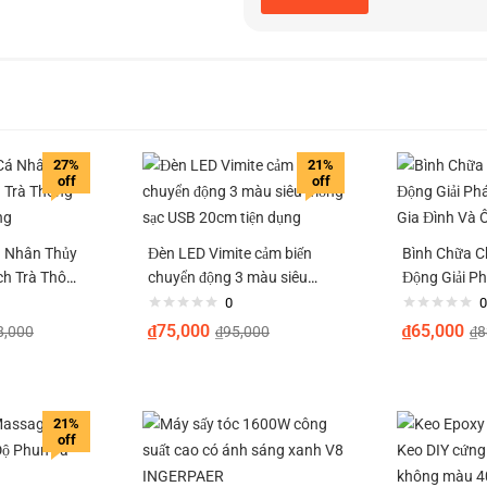
27%
21%
off
off
á Nhân Thủy
Đèn LED Vimite cảm biến
Bình Chữa C
ch Trà Thông
chuyển động 3 màu siêu
Động Giải P
óng
mỏng sạc USB 20cm tiện
Cho Gia Đìn
0
0
dụng
₫
75,000
₫
65,000
8,000
₫
95,000
₫
8
21%
off