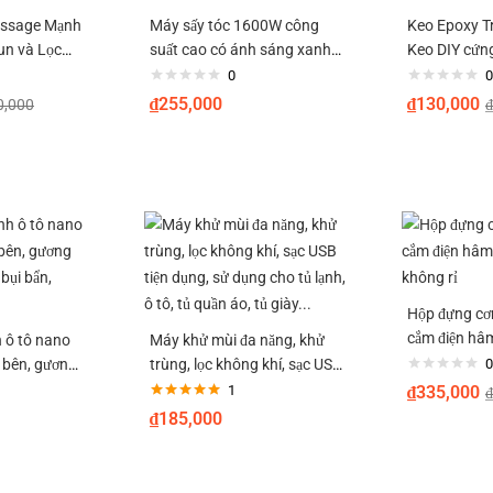
assage Mạnh
Máy sấy tóc 1600W công
Keo Epoxy T
un và Lọc
suất cao có ánh sáng xanh
Keo DIY cứng
V8 INGERPAER
không màu 
0
0
₫
255,000
₫
130,000
0,000
₫
Hộp đựng cơ
cắm điện hâ
h ô tô nano
Máy khử mùi đa năng, khử
không rỉ
ổ bên, gương
trùng, lọc không khí, sạc USB
0
ỏ bụi bẩn,
tiện dụng, sử dụng cho tủ
1
₫
335,000
₫
Được xếp
c
lạnh, ô tô, tủ quần áo, tủ
₫
185,000
hạng
5.00
5
giày…
sao