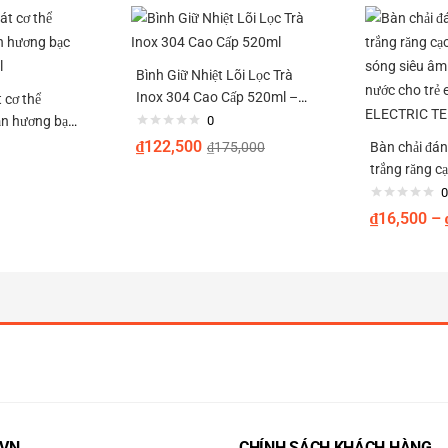
Bình Giữ Nhiệt Lõi Lọc Trà
Inox 304 Cao Cấp 520ml –
 cơ thể
Giữ Nhiệt Lâu, Thiết Kế Hiện
n hương bạc
0
Đại
ml
₫
122,500
₫
175,000
Bàn chải đán
trắng răng c
sóng siêu â
0
nước cho trẻ
₫
16,500
–
ELECTRIC 
.VN
CHÍNH SÁCH KHÁCH HÀNG