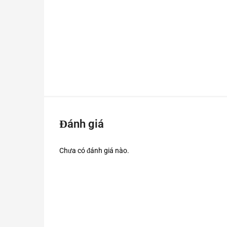
Đánh giá
Chưa có đánh giá nào.
Bộ sản phẩm bao gồm 2 bộ phận chính là gồm có camera 
ngoài cửa ra vào của căn hộ, còn với loa thì có thể lắp
thanh phù hợp đối với không gian sống.