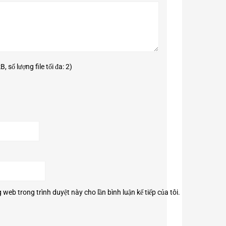
ượng hình ảnh rõ nét cả ban ngày lẫn ban đêm. Đặc biệt
 số lượng file tối đa: 2)
g web trong trình duyệt này cho lần bình luận kế tiếp của tôi.