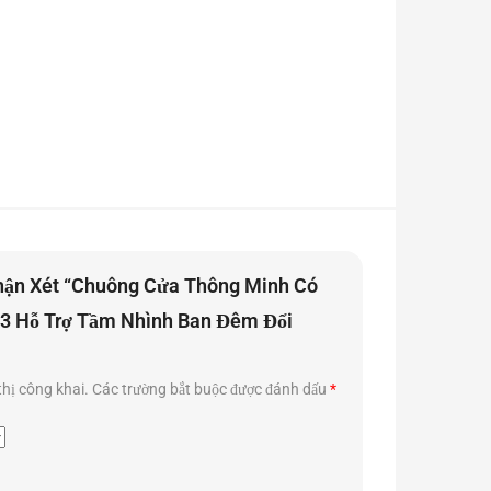
hận Xét “Chuông Cửa Thông Minh Có
X3 Hỗ Trợ Tầm Nhình Ban Đêm Đổi
thị công khai.
Các trường bắt buộc được đánh dấu
*
 bằng wifi. Phần camera thì sẽ được lắp đặt ở phần
hoạt động. Phần loa có thể hiệu chỉnh volume sao cho âm