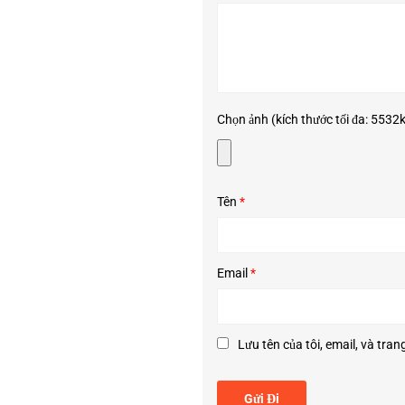
ng nghệ hiện đại. Trong đó là bộ lọc hồng ngoại ICR, có thể đem lại chất l
 thì camera vẫn đem lại chất lượng tốt nhất.
Chọn ảnh (kích thước tối đa: 5532kB,
Tên
*
Email
*
Lưu tên của tôi, email, và tran