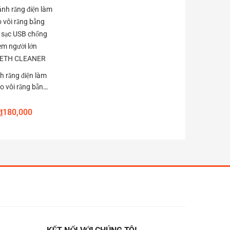
h răng điện làm
ạo vôi răng bằng
m sạc USB chống
 em người lớn
₫
180,000
TEETH CLEANER