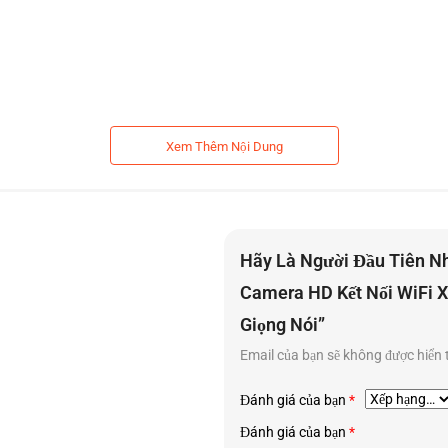
Xem Thêm Nội Dung
Hãy Là Người Đầu Tiên N
Camera HD Kết Nối WiFi 
Giọng Nói”
Email của bạn sẽ không được hiển 
chuông cửa kết hợp với phần loa. 2 bộ phận chính này sẽ liên kết với nhau
Đánh giá của bạn
*
 đặt tại vị trí thích hợp ở bên trong căn nhà để có thể nâng cao công suất 
Đánh giá của bạn
*