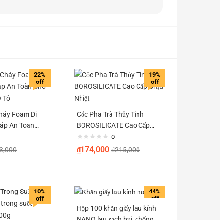
22%
19%
off
off
háy Foam Di
Cốc Pha Trà Thủy Tinh
háp An Toàn
BOROSILICATE Cao Cấp
h Và Ô Tô
Chịu Nhiệt
0
₫
174,000
3,000
₫
215,000
10%
44%
off
off
Hộp 100 khăn giấy lau kính
NANO lau sạch bụi, chống