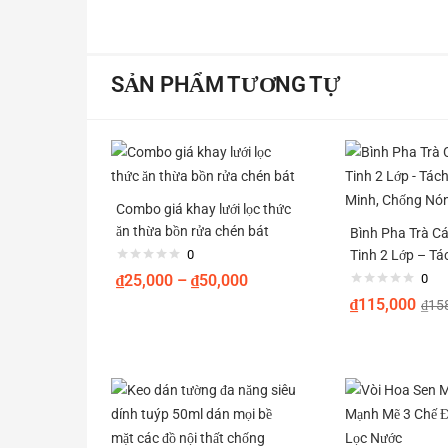
SẢN PHẨM TƯƠNG TỰ
Combo giá khay lưới lọc thức
ăn thừa bồn rửa chén bát
Bình Pha Trà C
0
Tinh 2 Lớp – Tá
Minh, Chống N
₫
25,000
–
₫
50,000
0
₫
115,000
₫
15