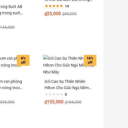
bám bẩn, chống nhờn trên
14
rong Suốt AB
Được xếp
bề mặt kính, chống bám hơi
 trong suốt
₫
25,000
₫
45,000
hạng
5.00
5
nước đi mưa
400g
sao
144,000
6%
16%
off
off
m văn phòng
Gối Cao Su Thiên Nhiên
m nóng Inox
Hilton Cho Giấc Ngủ Mềm
Mại Như Mây
0
₫
155,000
355,000
₫
184,000