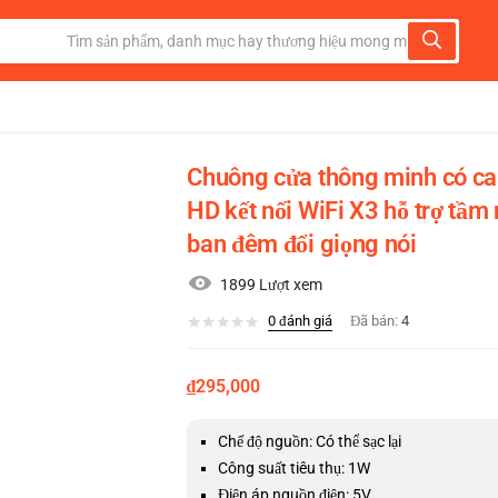
Chuông cửa thông minh có c
HD kết nối WiFi X3 hỗ trợ tầm
ban đêm đổi giọng nói
1899 Lượt xem
0
đánh giá
Đã bán:
4
₫
295,000
Chế độ nguồn: Có thể sạc lại
Công suất tiêu thụ: 1W
Điện áp nguồn điện: 5V