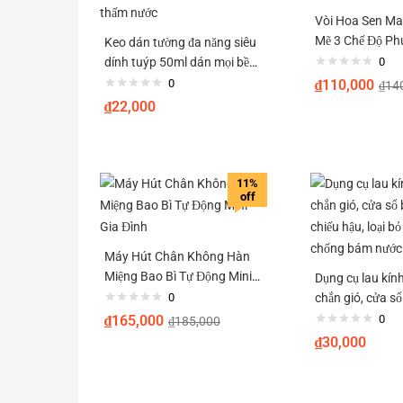
Vòi Hoa Sen M
Mẽ 3 Chế Độ Ph
Keo dán tường đa năng siêu
Nước
dính tuýp 50ml dán mọi bề
0
mặt các đồ nội thất chống
0
₫
110,000
₫
14
thấm nước
₫
22,000
11%
off
Máy Hút Chân Không Hàn
Miệng Bao Bì Tự Động Mini
Dụng cụ lau kín
Gia Đình
0
chắn gió, cửa s
chiếu hậu, loại b
₫
165,000
0
₫
185,000
chống bám nướ
₫
30,000