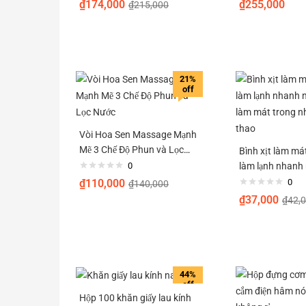
₫
174,000
₫
255,000
₫
215,000
21%
off
Vòi Hoa Sen Massage Mạnh
Mẽ 3 Chế Độ Phun và Lọc
Bình xịt làm má
Nước
0
làm lạnh nhanh nô
làm mát trong nh
₫
110,000
0
₫
140,000
thao
₫
37,000
₫
42,
44%
off
Hộp 100 khăn giấy lau kính