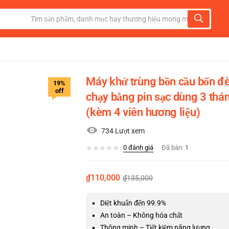
Máy khử trùng bồn cầu bốn đè
19%
off
chạy bằng pin sạc dùng 3 thán
(kèm 4 viên hương liệu)
734 Lượt xem
0
đánh giá
Đã bán:
1
₫
110,000
₫
135,000
Diệt khuẩn đến 99.9%
An toàn – Không hóa chất
Thông minh – Tiết kiệm năng lượng