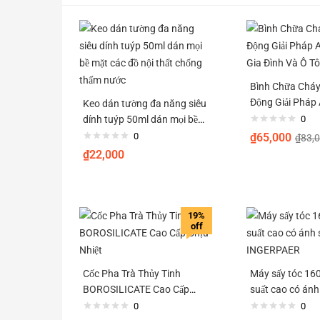
Bình Chữa Cháy
Động Giải Pháp
Keo dán tường đa năng siêu
Gia Đình Và Ô T
dính tuýp 50ml dán mọi bề
0
mặt các đồ nội thất chống
0
₫
65,000
₫
83,
thấm nước
₫
22,000
19%
off
Cốc Pha Trà Thủy Tinh
Máy sấy tóc 16
BOROSILICATE Cao Cấp
suất cao có án
Chịu Nhiệt
V8 INGERPAER
0
0