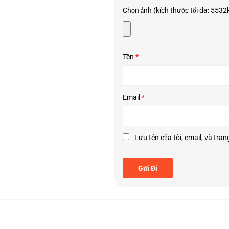
ng 3–5cm.
Chọn ảnh (kích thước tối đa: 5532kB
 ráo.
Tên
*
Email
*
Lưu tên của tôi, email, và tran