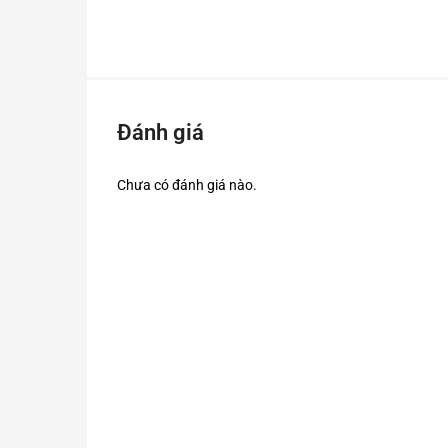
Đặc điểm
Thô
Công nghệ
LED UVC 
Nguồn điện
Sạc U
Đánh giá
Chất liệu
Nhựa A
Chưa có đánh giá nào.
Thời gian hoạt động
3–5 
Kích thước
Nhỏ gọn –
Tính năng
Tự ngắt sau khi kh
Hướng Dẫn Sử Dụng
Sạc đầy pin trước khi sử dụng.
Nhấn nút bật để bắt đầu khử trùng.