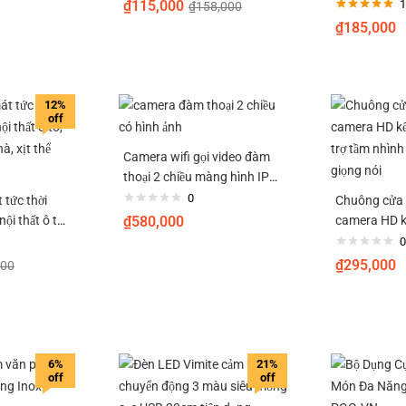
tiện dụng, s
₫
115,000
1
₫
158,000
Được xếp
lạnh, ô tô, tủ
₫
185,000
hạng
5.00
5
giày…
sao
12%
off
Camera wifi gọi video đàm
thoại 2 chiều màng hình IPS
2.8 inch xoay 360° cảnh báo
0
t tức thời
Chuông cửa 
chống trộm theo dõi chuyển
̣i thất ô tô,
₫
580,000
camera HD kế
động
à, xịt thể
hỗ trợ tầm n
0
đổi giọng nói
₫
295,000
000
6%
21%
off
off