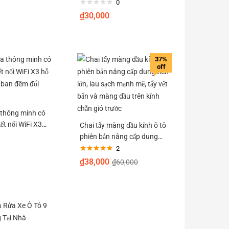
ử dụng cho tủ
chiếu hậu, loại bỏ bụi bẩn,
0
 quần áo, tủ
chống bám nước
₫
30,000
37%
off
thông minh có
t nối WiFi X3
Chai tẩy màng dầu kính ô tô
hình ban đêm
phiên bản nâng cấp dung
tích lớn, lau sạch mạnh mẽ,
2
Được xếp
tẩy vết bẩn và màng dầu trên
₫
38,000
₫
60,000
hạng
5.00
5
kính chắn gió trước
sao