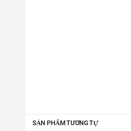
Di chuyển đèn cách bề mặt cần khử trùng khoả
Tắt thiết bị sau khi sử dụng và bảo quản nơi khô
SẢN PHẨM TƯƠNG TỰ