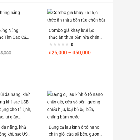
hống Nắng
Combo giá khay lưới lọc
ực Tím Cao Cấp
thức ăn thừa bồn rửa chén
0+
bát
0
₫
25,000
–
₫
50,000
95,000
 đa năng, khử
Dụng cụ lau kính ô tô nano
hông khí, sạc USB
chắn gió, cửa sổ bên, gương