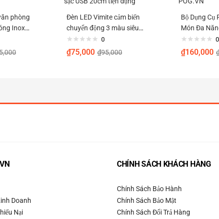
văn phòng
Đèn LED Vimite cảm biến
Bộ Dụng Cụ 
óng Inox
chuyển động 3 màu siêu
Món Đa Năng
mỏng sạc USB 20cm tiện
POG.VN
0
0
dụng
₫
75,000
₫
160,000
5,000
₫
95,000
.VN
CHÍNH SÁCH KHÁCH HÀNG
Chính Sách Bảo Hành
Kinh Doanh
Chính Sách Bảo Mật
hiếu Nại
Chính Sách Đổi Trả Hàng