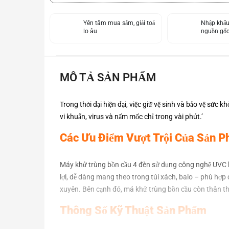
Yên tâm mua sắm, giải toả
Nhập khẩu
lo âu
nguồn gốc
MÔ TẢ SẢN PHẨM
Trong thời đại hiện đại, việc giữ vệ sinh và bảo vệ sức
vi khuẩn, virus và nấm mốc chỉ trong vài phút.’
Các Ưu Điểm Vượt Trội Của Sản 
Máy khử trùng bồn cầu 4 đèn sử dụng công nghệ UVC hiện
lợi, dễ dàng mang theo trong túi xách, balo – phù hợp 
xuyên. Bên cạnh đó, má khử trùng bồn cầu còn thân th
Thông Số Kỹ Thuật Sản Phẩm