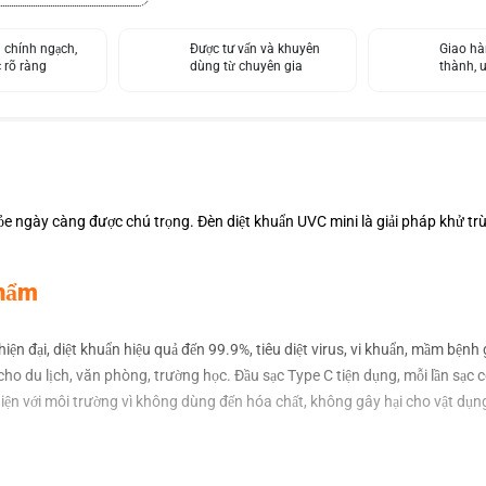
 chính ngạch,
Được tư vấn và khuyên
Giao hà
 rõ ràng
dùng từ chuyên gia
thành, 
 khỏe ngày càng được chú trọng. Đèn diệt khuẩn UVC mini là giải pháp khử trù
Phẩm
 đại, diệt khuẩn hiệu quả đến 99.9%, tiêu diệt virus, vi khuẩn, mầm bệnh g
cho du lịch, văn phòng, trường học. Đầu sạc Type C tiện dụng, mỗi lần sạc 
iện với môi trường vì không dùng đến hóa chất, không gây hại cho vật dụ