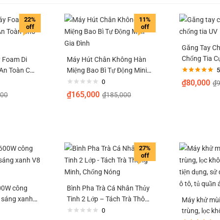
22%
11%
off
off
Găng Tay C
Chống Tia C
 Foam Di
Máy Hút Chân Không Hàn
Chuẩn UPF5
 An Toàn Cho
Miệng Bao Bì Tự Động Mini
5
Được xếp
ô
Gia Đình
0
₫
80,000
₫
hạng
5.00
5
sao
₫
165,000
000
₫
185,000
27%
off
00W công
Bình Pha Trà Cá Nhân Thủy
h sáng xanh
Tinh 2 Lớp – Tách Trà Thông
Máy khử mùi
Minh, Chống Nóng
0
trùng, lọc k