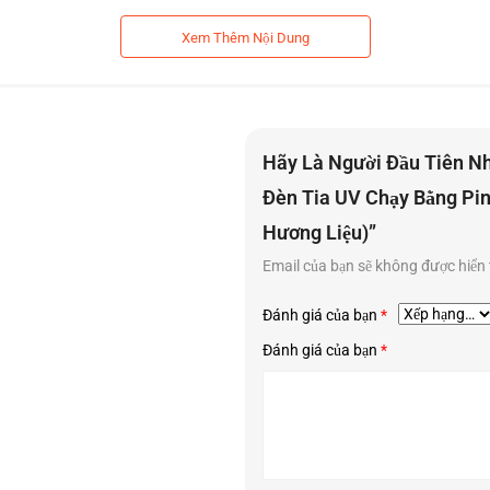
ng tin
Xem Thêm Nội Dung
(270–285 nm)
SB Type-C
Hãy Là Người Đầu Tiên N
BS cao cấp
Đèn Tia UV Chạy Bằng Pin
phút/lần
Hương Liệu)”
 dễ mang theo
Email của bạn sẽ không được hiển 
ử trùng, tiết kiệm pin
Đánh giá của bạn
*
Đánh giá của bạn
*