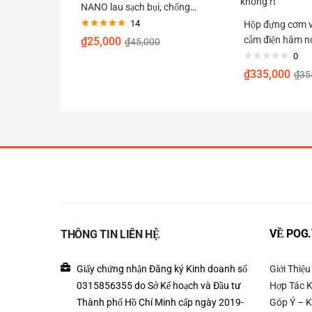
NANO lau sạch bụi, chống
bám bẩn, chống nhờn trên
14
Hộp đựng cơm 
Được xếp
bề mặt kính, chống bám hơi
cắm điện hâm n
₫
25,000
₫
45,000
hạng
5.00
5
nước đi mưa
không rỉ
sao
0
₫
335,000
₫
35
VỀ POG
THÔNG TIN LIÊN HỆ
Giấy chứng nhận Đăng ký Kinh doanh số
Giới Thiệu
0315856355 do Sở Kế hoạch và Đầu tư
Hợp Tác 
Thành phố Hồ Chí Minh cấp ngày 2019-
Góp Ý – K