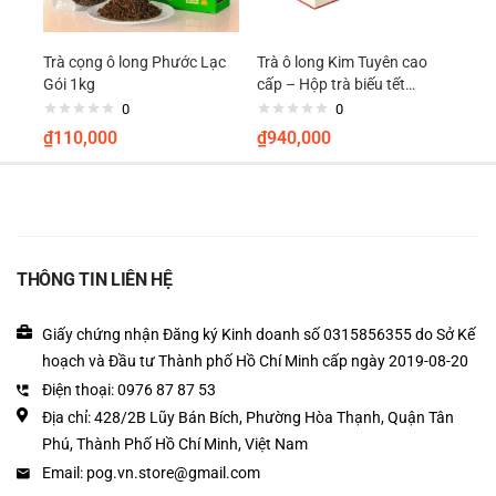
Hotline tư vấn sỉ & lẻ:
0976878753
(Zalo).
Trà cọng ô long Phước Lạc
Trà ô long Kim Tuyên cao
Gói 1kg
cấp – Hộp trà biếu tết
Phước Lạc
0
0
₫
110,000
₫
940,000
THÔNG TIN LIÊN HỆ
Giấy chứng nhận Đăng ký Kinh doanh số 0315856355 do Sở Kế
hoạch và Đầu tư Thành phố Hồ Chí Minh cấp ngày 2019-08-20
Điện thoại: 0976 87 87 53
Địa chỉ: 428/2B Lũy Bán Bích, Phường Hòa Thạnh, Quận Tân
Phú, Thành Phố Hồ Chí Minh, Việt Nam
Email: pog.vn.store@gmail.com