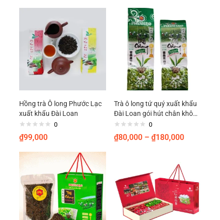
sao
Hồng trà Ô long Phước Lạc
Trà ô long tứ quý xuất khẩu
xuất khẩu Đài Loan
Đài Loan gói hút chân không
Phước Lạc
0
0
₫
99,000
₫
80,000
–
₫
180,000
– Đổi trả sản phẩm nếu sản phẩm có lỗi từ nhà sản xuất theo quy
định của Phước Lạc.
– Giải quyết thắc mắc và vấn đề về sản phẩm (nếu có) cho khách
hàng nhanh chóng và thỏa đáng. Nếu gặp bất cứ khó khăn hay vấn
đề gì, quý khách vui lòng liên hệ, đừng vội đánh giá xấu về chúng tôi.
– Rất hân hạnh được phục vụ Quý khách!