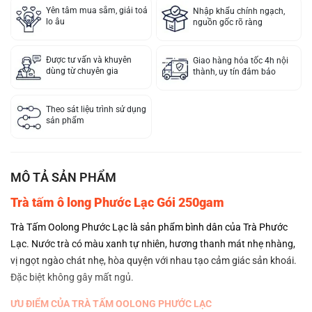
Yên tâm mua sắm, giải toả
Nhập khẩu chính ngạch,
lo âu
nguồn gốc rõ ràng
Được tư vấn và khuyên
Giao hàng hỏa tốc 4h nội
dùng từ chuyên gia
thành, uy tín đảm bảo
Theo sát liệu trình sử dụng
sản phẩm
MÔ TẢ SẢN PHẨM
Trà tấm ô long Phước Lạc Gói 250gam
Trà Tấm Oolong Phước Lạc là sản phẩm bình dân của Trà Phước
Lạc. Nước trà có màu xanh tự nhiên, hương thanh mát nhẹ nhàng,
vị ngọt ngào chát nhẹ, hòa quyện với nhau tạo cảm giác sản khoái.
Đặc biệt không gây mất ngủ.
ƯU ĐIỂM CỦA TRÀ TẤM OOLONG PHƯỚC LẠC