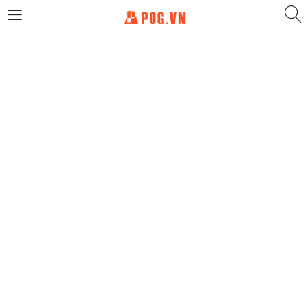
LOGIN
Enter your username and password to login.
Remember me
Login
Lost password?