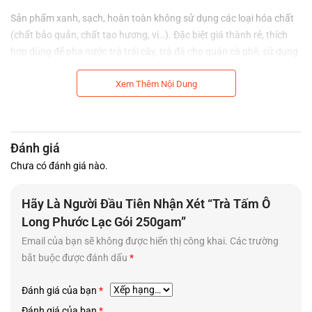
Sản phẩm xanh, sạch, hoàn toàn không sử dụng các loại hóa chất
(chất bảo quản, chất tạo hương, vị…). Đặc biệt giá thành rẻ, thích
hợp dùng để pha nước trà trái cây, trà đá cho quán cà phê, sử dụng
làm nguyên liệu pha chế…
Xem Thêm Nội Dung
Đánh giá
Chưa có đánh giá nào.
Hãy Là Người Đầu Tiên Nhận Xét “Trà Tấm Ô
Long Phước Lạc Gói 250gam”
Email của bạn sẽ không được hiển thị công khai.
Các trường
bắt buộc được đánh dấu
*
Đánh giá của bạn
*
Hương vị hoàn toàn tự nhiên từ bên trong những lá trà được trồng
Đánh giá của bạn
*