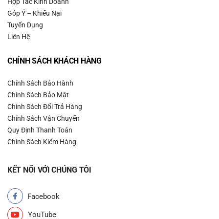
Hợp Tác Kinh Doanh
– Giải quyết thắc mắc và vấn đề về sản phẩm (nếu có) cho khách
Góp Ý – Khiếu Nại
hàng nhanh chóng và thỏa đáng. Nếu gặp bất cứ khó khăn hay vấn
Tuyển Dụng
đề gì, quý khách vui lòng liên hệ, đừng vội đánh giá xấu về chúng tôi.
Liên Hệ
– Rất hân hạnh được phục vụ Quý khách!
CHÍNH SÁCH KHÁCH HÀNG
Hotline tư vấn sỉ & lẻ:
0976878753
(Zalo).
Chính Sách Bảo Hành
Chính Sách Bảo Mật
Chính Sách Đổi Trả Hàng
Chính Sách Vận Chuyển
Quy Định Thanh Toán
Chính Sách Kiểm Hàng
KẾT NỐI VỚI CHÚNG TÔI
Facebook
YouTube