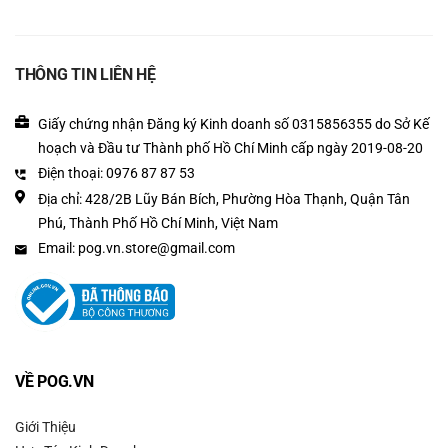
trên cửa hàng online.
– Mang tới dịch vụ khách hàng tận tâm và nhiệt tình nhất, giúp quý
THÔNG TIN LIÊN HỆ
khách có được trải nghiệm tốt nhất khi mua hàng.
Giấy chứng nhận Đăng ký Kinh doanh số 0315856355 do Sở Kế
hoạch và Đầu tư Thành phố Hồ Chí Minh cấp ngày 2019-08-20
Điện thoại: 0976 87 87 53
Địa chỉ: 428/2B Lũy Bán Bích, Phường Hòa Thạnh, Quận Tân
Phú, Thành Phố Hồ Chí Minh, Việt Nam
Email: pog.vn.store@gmail.com
VỀ POG.VN
– Đổi trả sản phẩm nếu sản phẩm có lỗi từ nhà sản xuất theo quy
Giới Thiệu
định của Phước Lạc.