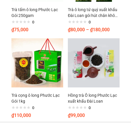
Đáng nói hơn, nhờ công dụng giảm cân mà được biết bao phái nữ
ưa dùng và được trùng trùng điệp điệp các hãng trà sữa nổi tiếng
Trà tấm ô long Phước Lạc
Trà ô long tứ quý xuất khẩu
Gói 250gam
Đài Loan gói hút chân không
săn đón.
Phước Lạc
0
0
₫
75,000
₫
80,000
–
₫
180,000
Trà cọng ô long Phước Lạc
Hồng trà Ô long Phước Lạc
Gói 1kg
xuất khẩu Đài Loan
0
0
CAM KẾT VỚI KHÁCH HÀNG
₫
110,000
₫
99,000
– Mang tới những sản phẩm chất lượng nhất với giá phù hợp nhất
đến với khách hàng. Sản phẩm giống với mô tả và hình ảnh đăng