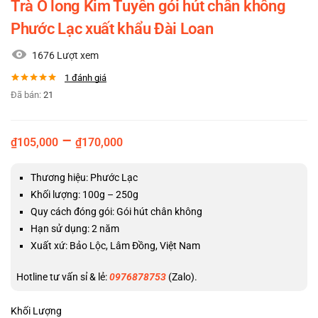
Trà Ô long Kim Tuyên gói hút chân không
Phước Lạc xuất khẩu Đài Loan
1676 Lượt xem
1
đánh giá
5.00
1
trên 5
Đã bán:
21
dựa trên
đánh giá
–
₫
105,000
₫
170,000
Thương hiệu: Phước Lạc
Khối lượng: 100g – 250g
Quy cách đóng gói: Gói hút chân không
Hạn sử dụng: 2 năm
Xuất xứ: Bảo Lộc, Lâm Đồng, Việt Nam
Hotline tư vấn sỉ & lẻ:
0976878753
(Zalo).
Khối Lượng