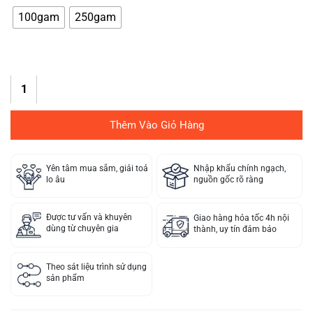
100gam
250gam
Thêm Vào Giỏ Hàng
Yên tâm mua sắm, giải toả
Nhập khẩu chính ngạch,
lo âu
nguồn gốc rõ ràng
Được tư vấn và khuyên
Giao hàng hỏa tốc 4h nội
dùng từ chuyên gia
thành, uy tín đảm bảo
Theo sát liệu trình sử dụng
sản phẩm