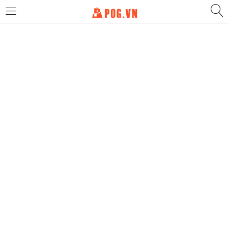
LOGIN
Enter your username and password to login.
Remember me
Login
Lost password?