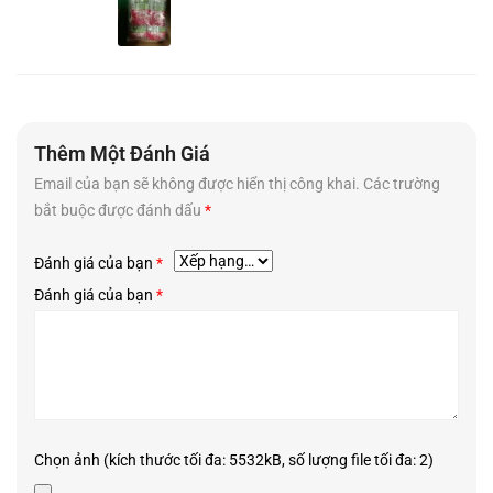
Hương vị hoàn toàn tự nhiên từ bên trong những lá trà được trồng
Thêm Một Đánh Giá
và chế biến theo công nghệ tiên tiến trên những vùng trà đặc sản
Email của bạn sẽ không được hiển thị công khai.
Các trường
của Việt Nam như Bảo Lộc, Lâm Đồng ở độ cao thích hợp cho cây
bắt buộc được đánh dấu
*
chè hấp thụ những tinh hoa của đất trời để tạo ra những loại trà
thượng hạng, với những dược chất vô cùng quý giá cho sức khỏe.
Đánh giá của bạn
*
Đánh giá của bạn
*
Chọn ảnh (kích thước tối đa: 5532kB, số lượng file tối đa: 2)