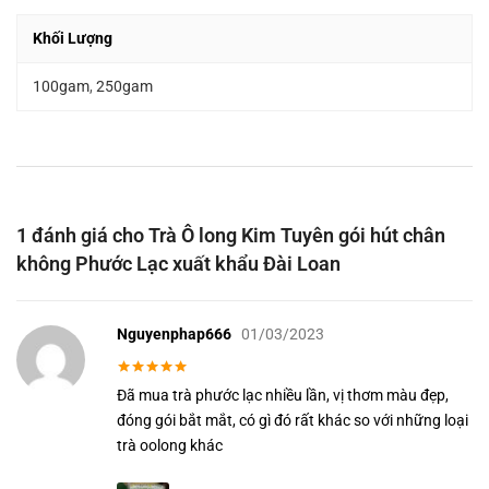
Khối Lượng
100gam
,
250gam
1 đánh giá cho
Trà Ô long Kim Tuyên gói hút chân
ƯU ĐIỂM CỦA TRÀ OOLONG PHƯỚC LẠC
không Phước Lạc xuất khẩu Đài Loan
Sản phẩm xanh, sạch, hoàn toàn không sử dụng các loại hóa chất
(chất bảo quản, chất tạo hương, vị…).
Nguyenphap666
01/03/2023
Được xếp
Đã mua trà phước lạc nhiều lần, vị thơm màu đẹp,
hạng
5
5
sao
đóng gói bắt mắt, có gì đó rất khác so với những loại
trà oolong khác