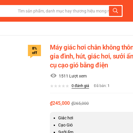
Máy giác hơi chân không thô
8%
off
gia đình, hút, giác hơi, sưởi 
cụ cạo gió bằng điện
1511 Lượt xem
0
đánh giá
Đã bán:
1
₫
245,000
₫
265,000
Giác hơi
Cạo Gió
Sưởi ấm