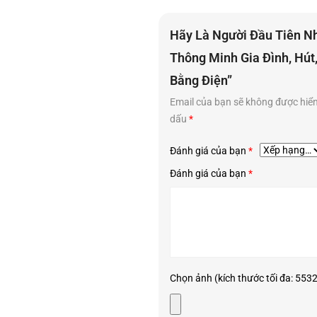
Hãy Là Người Đầu Tiên N
Thông Minh Gia Đình, Hút
Bằng Điện”
y thư giãn và làm đẹp tuyệt vời mà không cần phải tốn kém chi phí hoặc 
Email của bạn sẽ không được hiển 
chăm sóc sức khỏe và làm đẹp của bạn!
dấu
*
Đánh giá của bạn
*
Đánh giá của bạn
*
Chọn ảnh (kích thước tối đa: 5532k