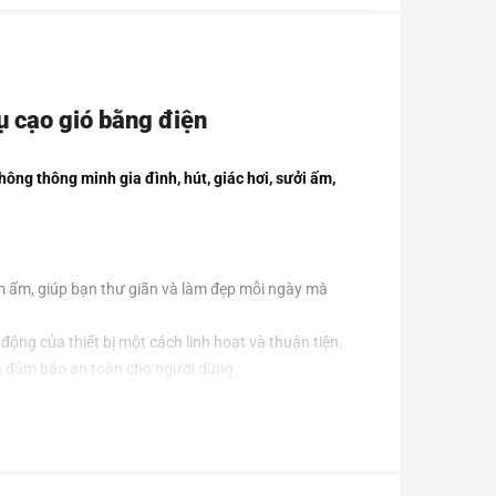
cụ cạo gió bằng điện
hông thông minh gia đình, hút, giác hơi, sưởi ấm,
m ấm, giúp bạn thư giãn và làm đẹp mỗi ngày mà
ộng của thiết bị một cách linh hoạt và thuận tiện.
và đảm bảo an toàn cho người dùng.