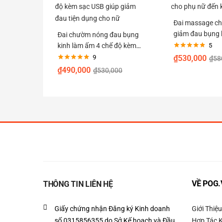
Đai massage c
giảm đau bụng 
Đai chườm nóng đau bụng
cho phụ nữ đến
kinh làm ấm 4 chế độ kèm
5
Được xếp
sạc USB giúp giảm đau tiện
9
₫
530,000
₫
58
hạng
4.80
5
Được xếp
dụng cho nữ
sao
₫
490,000
₫
530,000
hạng
5.00
5
sao
VỀ POG.
THÔNG TIN LIÊN HỆ
Giấy chứng nhận Đăng ký Kinh doanh
Giới Thiệu
số 0315856355 do Sở Kế hoạch và Đầu
Hợp Tác 