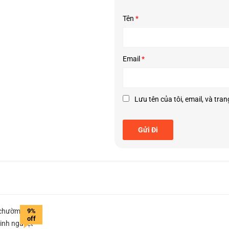
Tên
*
Email
*
Lưu tên của tôi, email, và tran
9%
off