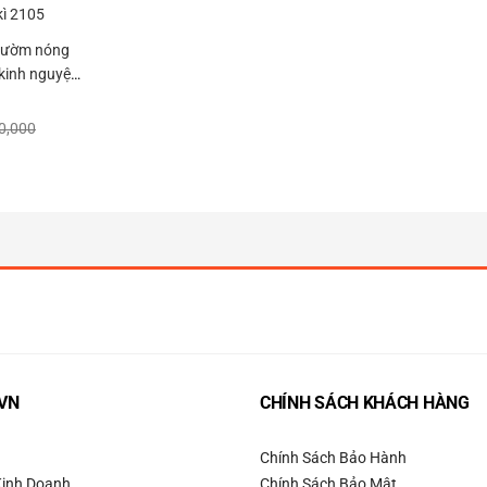
hườm nóng
kinh nguyệt
 kì 2105
0,000
VN
CHÍNH SÁCH KHÁCH HÀNG
Chính Sách Bảo Hành
Kinh Doanh
Chính Sách Bảo Mật