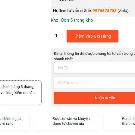
Hotline tư vấn sỉ & lẻ:
0976878753
(Zalo).
Kho:
Còn 5 trong kho
Thêm Vào Giỏ Hàng
Để lại thông tin để được chúng tôi tư vấn trong 
nhanh nhất
h chính hãng 3 tháng,
ui lòng kiểm tra sản
Nhận tư vấn
 chính ngạch,
Được tư vấn và khuyên
Giao hà
 rõ ràng
dùng từ chuyên gia
thành, 