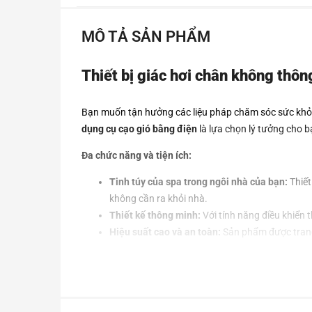
MÔ TẢ SẢN PHẨM
Thiết bị giác hơi chân không thôn
Bạn muốn tận hưởng các liệu pháp chăm sóc sức khỏe
dụng cụ cạo gió bằng điện
là lựa chọn lý tưởng cho b
Đa chức năng và tiện ích:
Tinh túy của spa trong ngôi nhà của bạn:
Thiết
không cần ra khỏi nhà.
Thiết kế thông minh:
Với tính năng điều khiển 
Hiệu suất cao và an toàn:
Sản phẩm được trang 
Thông số sản phẩm:
Chế độ nguồn:
USB
Chế độ điều khiển: N
út nhấn