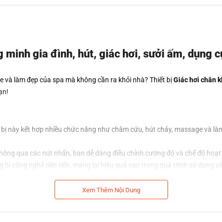
g minh gia đình, hút, giác hơi, sưởi ấm, dụng 
 và làm đẹp của spa mà không cần ra khỏi nhà? Thiết bị
Giác hơi chân k
ạn!
 bị này kết hợp nhiều chức năng như châm cứu, hút chảy, massage và là
thông qua các nút nhấn, bạn dễ dàng điều chỉnh cường độ và chế độ hoạt đ
bị công nghệ tiên tiến, mang lại hiệu quả cao trong quá trình sử dụng 
Xem Thêm Nội Dung